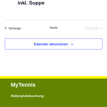
inkl. Suppe
Heute
Nächste
Veranstaltungen
Vorherige
Veransta
Kalender abonnieren
MyTennis
Hallenplatzbuchung