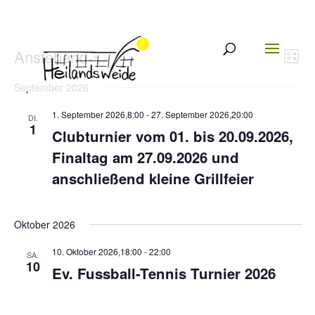
Anstehend
Ver
Ans
Liste
Ans
Datum
Nav
September 2026
Nav
wählen.
1. September 2026,8:00
-
27. September 2026,20:00
DI.
1
Clubturnier vom 01. bis 20.09.2026,
Finaltag am 27.09.2026 und
anschließend kleine Grillfeier
Oktober 2026
10. Oktober 2026,18:00
-
22:00
SA.
10
Ev. Fussball-Tennis Turnier 2026