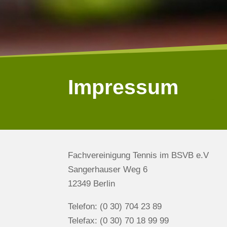
Impressum
Fachvereinigung Tennis im BSVB e.V
Sangerhauser Weg 6
12349 Berlin
Telefon: (0 30) 704 23 89
Telefax: (0 30) 70 18 99 99