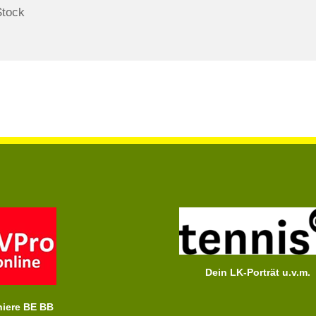
Stock
Dein LK-Porträt u.v.m.
niere BE BB