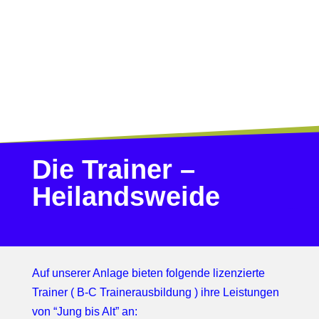
Die Trainer –
Heilandsweide
Auf unserer Anlage bieten folgende lizenzierte
Trainer ( B-C Trainerausbildung ) ihre Leistungen
von “Jung bis Alt” an: