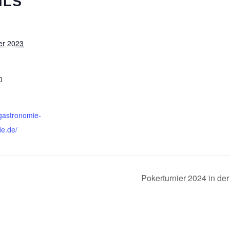
ILS
er 2023
0
gastronomie-
de.de/
Pokerturnier 2024 in de