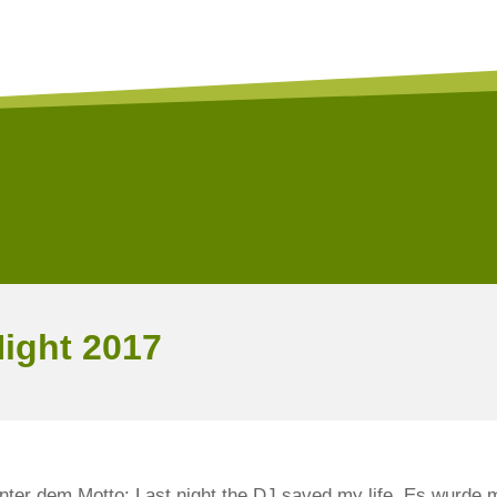
Night 2017
ter dem Motto: Last night the DJ saved my life. Es wurde m