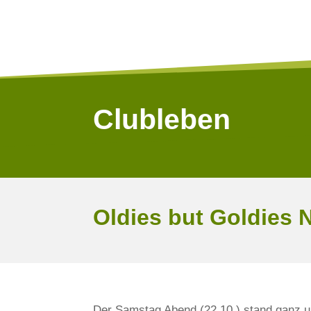
Clubleben
Oldies but Goldies 
Der Samstag Abend (22.10.) stand ganz un