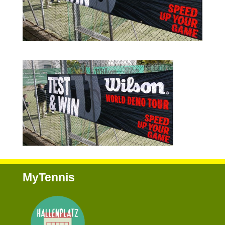
MyTennis