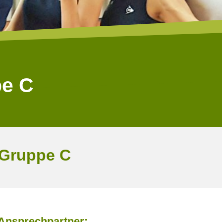
pe C
 Gruppe C
Ansprechpartner: