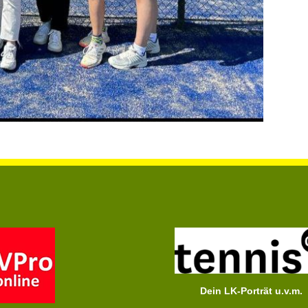
Dein LK-Porträt u.v.m.