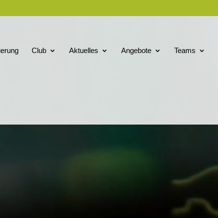
ierung
Club
Aktuelles
Angebote
Teams