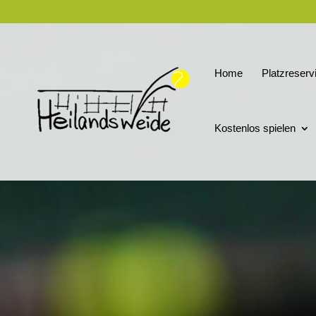
Home
Platzreserv
Kostenlos spielen