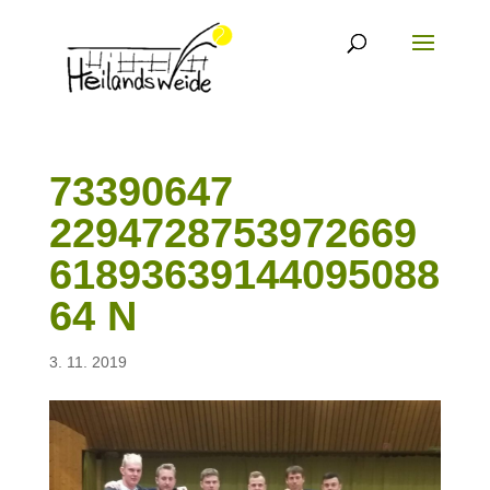
73390647
2294728753972669
61893639144095088
64 N
3. 11. 2019