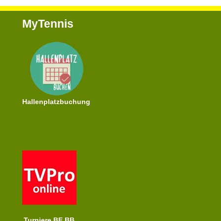
MyTennis
Hallenplatzbuchung
Turniere BE BB