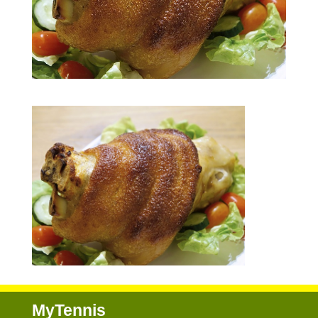
MyTennis